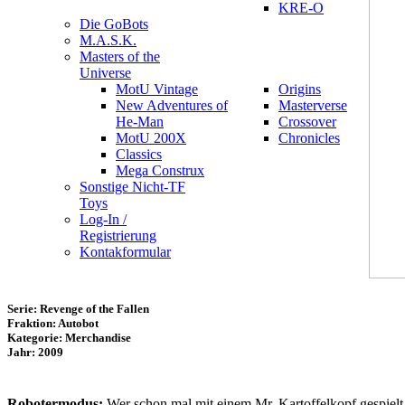
KRE-O
Die GoBots
M.A.S.K.
Masters of the
Universe
MotU Vintage
Origins
New Adventures of
Masterverse
He-Man
Crossover
MotU 200X
Chronicles
Classics
Mega Construx
Sonstige Nicht-TF
Toys
Log-In /
Registrierung
Kontakformular
Serie: Revenge of the Fallen
Fraktion: Autobot
Kategorie: Merchandise
Jahr: 2009
Robotermodus:
Wer schon mal mit einem Mr. Kartoffelkopf gespielt 