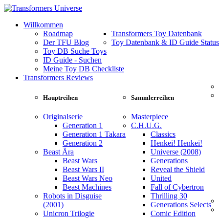
Willkommen
Roadmap
Transformers Toy Datenbank
Der TFU Blog
Toy Datenbank & ID Guide Status
Toy DB Suche Toys
ID Guide - Suchen
Meine Toy DB Checkliste
Transformers Reviews
Hauptreihen
Sammlerreihen
Originalserie
Masterpiece
Generation 1
C.H.U.G.
Generation 1 Takara
Classics
Generation 2
Henkei! Henkei!
Beast Ära
Universe (2008)
Beast Wars
Generations
Beast Wars II
Reveal the Shield
Beast Wars Neo
United
Beast Machines
Fall of Cybertron
Robots in Disguise
Thrilling 30
(2001)
Generations Selects
Unicron Trilogie
Comic Edition