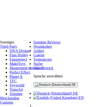
Sonstiges
Sonstige Reviews
Third Party
Neuigkeiten
DNA Design
Artikel
Fans Hobby
Galerie
Fansproject
Teutonicons
MakeToys
Suche
Mastermind Creations
User Bereich
Perfect Effect
Sprache auswählen
Planet X
TFC
DE
Toyworld
TransArt
DE
Sonstige
EN
Merchandise
Customs