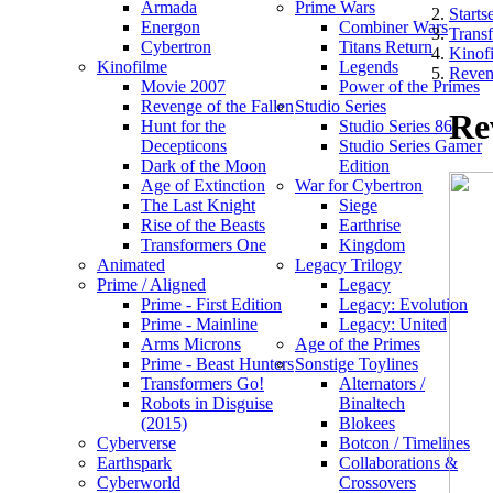
Armada
Prime Wars
Startse
Energon
Combiner Wars
Trans
Cybertron
Titans Return
Kinof
Kinofilme
Legends
Reveng
Movie 2007
Power of the Primes
Revenge of the Fallen
Studio Series
Re
Hunt for the
Studio Series 86
Decepticons
Studio Series Gamer
Dark of the Moon
Edition
Age of Extinction
War for Cybertron
The Last Knight
Siege
Rise of the Beasts
Earthrise
Transformers One
Kingdom
Animated
Legacy Trilogy
Prime / Aligned
Legacy
Prime - First Edition
Legacy: Evolution
Prime - Mainline
Legacy: United
Arms Microns
Age of the Primes
Prime - Beast Hunters
Sonstige Toylines
Transformers Go!
Alternators /
Robots in Disguise
Binaltech
(2015)
Blokees
Cyberverse
Botcon / Timelines
Earthspark
Collaborations &
Cyberworld
Crossovers