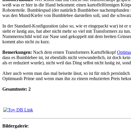
weiß was er hier in die Hand bekommt: einen kartoffelförmigen Körper
Roboterteile. Bumblespud (der natürlich Bumblebee nachempfunden is
was den Mund/Kiefer von Bumblebee darstellen soll, und die schwarz-
In der Standard-Konfiguration (also so, wie er eingepackt war) ist er
sieht er lustig aus, hat aber nicht mehr so viel mit Transformers zu t
Nummernschild wird zur Nase und gekoppelt mit dem breiten Grinsen 
kommt also nicht zu kurz.
Bemerkungen:
Nach dem ersten Transformers Kartoffelkopf
Optima
dass es Bumblebee ist, ist ebenfalls nicht verwunderlich, ist doch ke
als er reduziert wurde), nicht weil das Ding selbst nicht lustig ist, 
Aber auch wenn man das mal beiseite lässt, so ist für mich persönlic
Optimuash Prime und wenn man ihn zu einem reduzierten Preis bekommt
Gesamtnote: 2
Bildergalerie
: