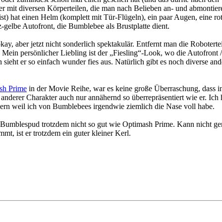
 mit diversen Körperteilen, die man nach Belieben an- und abmontieren 
t) hat einen Helm (komplett mit Tür-Flügeln), ein paar Augen, eine r
gelbe Autofront, die Bumblebee als Brustplatte dient.
 okay, aber jetzt nicht sonderlich spektakulär. Entfernt man die Robote
un. Mein persönlicher Liebling ist der „Fiesling“-Look, wo die Autofront
sieht er so einfach wunder fies aus. Natürlich gibt es noch diverse 
sh Prime
in der Movie Reihe, war es keine große Überraschung, dass i
in anderer Charakter auch nur annähernd so überrepräsentiert wie er. Ich
sondern weil ich von Bumblebees irgendwie ziemlich die Nase voll habe.
h Bumblespud trotzdem nicht so gut wie Optimash Prime. Kann nicht gen
, ist er trotzdem ein guter kleiner Kerl.