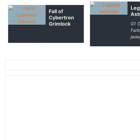
Leg
Fall of
Ast
Cybertron
Grimlock
G1 C
Farb
jede