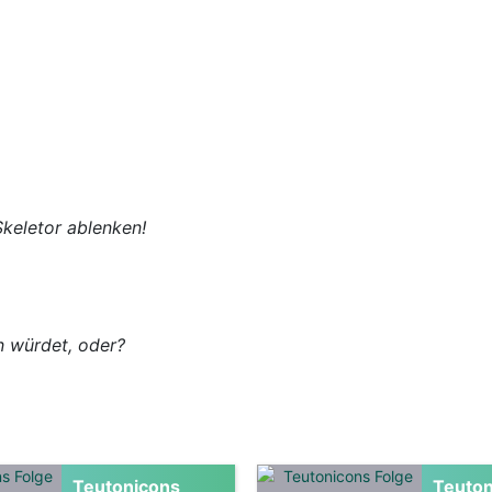
Skeletor ablenken!
n würdet, oder?
Teutonicons
Teuton