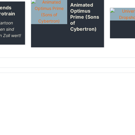
Animated
ends
Optimus
rotrain
Prime (Sons
of
artoon
Cybertron)
en sind
n Zoll wert!