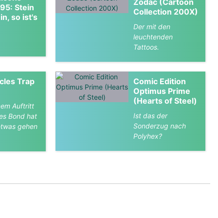
Zodac (Cartoon
195: Stein
Collection 200X)
in, so ist's
Der mit den
leuchtenden
Tattoos.
cles Trap
Comic Edition
Optimus Prime
(Hearts of Steel)
nem Auftritt
Ist das der
es Bond hat
Sonderzug nach
 etwas gehen
Polyhex?