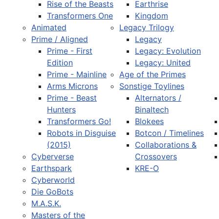
Rise of the Beasts
Earthrise
Transformers One
Kingdom
Animated
Legacy Trilogy
Prime / Aligned
Legacy
Prime - First
Legacy: Evolution
Edition
Legacy: United
Prime - Mainline
Age of the Primes
Arms Microns
Sonstige Toylines
Prime - Beast
Alternators /
Hunters
Binaltech
Transformers Go!
Blokees
Robots in Disguise
Botcon / Timelines
(2015)
Collaborations &
Cyberverse
Crossovers
Earthspark
KRE-O
Cyberworld
Die GoBots
M.A.S.K.
Masters of the