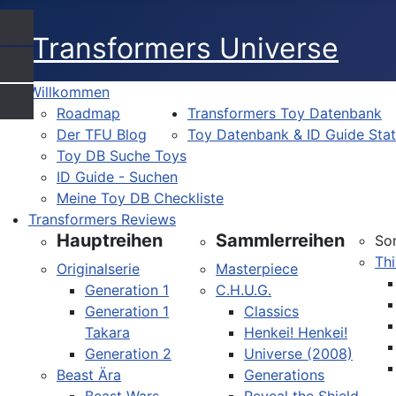
Willkommen
Roadmap
Transformers Toy Datenbank
Der TFU Blog
Toy Datenbank & ID Guide Sta
Toy DB Suche Toys
ID Guide - Suchen
Meine Toy DB Checkliste
Transformers Reviews
Hauptreihen
Sammlerreihen
So
Thi
Originalserie
Masterpiece
Generation 1
C.H.U.G.
Generation 1
Classics
Takara
Henkei! Henkei!
Generation 2
Universe (2008)
Beast Ära
Generations