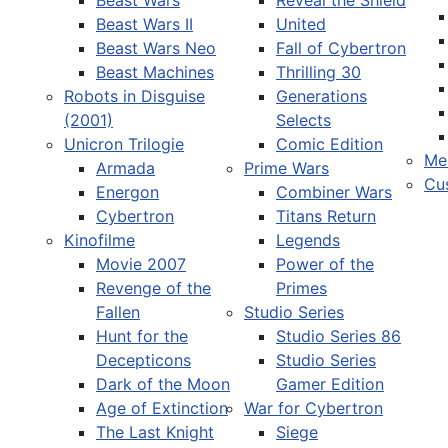
Beast Wars
Reveal the Shield
Sprache auswählen
Beast Wars II
United
Beast Wars Neo
Fall of Cybertron
Beast Machines
Thrilling 30
Robots in Disguise
Generations
(2001)
Selects
Unicron Trilogie
Comic Edition
Me
Armada
Prime Wars
Cu
Energon
Combiner Wars
Cybertron
Titans Return
Kinofilme
Legends
Movie 2007
Power of the
Revenge of the
Primes
Fallen
Studio Series
Hunt for the
Studio Series 86
Decepticons
Studio Series
Dark of the Moon
Gamer Edition
Age of Extinction
War for Cybertron
The Last Knight
Siege