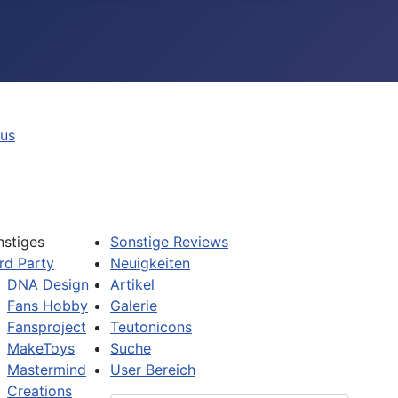
tus
nstiges
Sonstige Reviews
rd Party
Neuigkeiten
DNA Design
Artikel
Fans Hobby
Galerie
Fansproject
Teutonicons
MakeToys
Suche
Mastermind
User Bereich
Creations