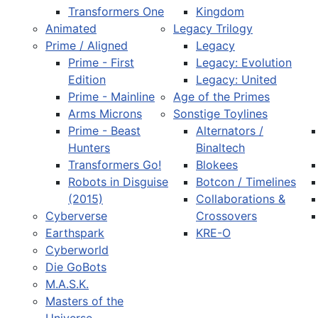
Transformers One
Kingdom
Animated
Legacy Trilogy
Prime / Aligned
Legacy
Prime - First
Legacy: Evolution
Edition
Legacy: United
Prime - Mainline
Age of the Primes
Arms Microns
Sonstige Toylines
Prime - Beast
Alternators /
Hunters
Binaltech
Transformers Go!
Blokees
Robots in Disguise
Botcon / Timelines
(2015)
Collaborations &
Cyberverse
Crossovers
Earthspark
KRE-O
Cyberworld
Die GoBots
M.A.S.K.
Masters of the