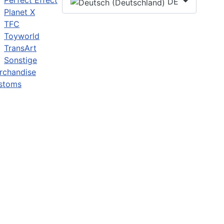
Perfect Effect
DE
Planet X
TFC
Toyworld
TransArt
Sonstige
rchandise
stoms