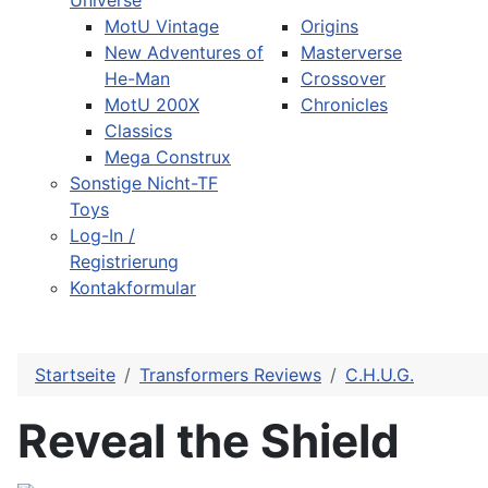
Universe
MotU Vintage
Origins
New Adventures of
Masterverse
He-Man
Crossover
MotU 200X
Chronicles
Classics
Mega Construx
Sonstige Nicht-TF
Toys
Log-In /
Registrierung
Kontakformular
Startseite
Transformers Reviews
C.H.U.G.
Reveal the Shield