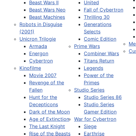
Beast Wars II
United
Beast Wars Neo
Fall of Cybertron
Beast Machines
Thrilling 30
Robots in Disguise
Generations
(2001)
Selects
Unicron Trilogie
Comic Edition
Me
Armada
Prime Wars
Cu
Energon
Combiner Wars
Cybertron
Titans Return
Kinofilme
Legends
Movie 2007
Power of the
Revenge of the
Primes
Fallen
Studio Series
Hunt for the
Studio Series 86
Decepticons
Studio Series
Dark of the Moon
Gamer Edition
Age of Extinction
War for Cybertron
The Last Knight
Siege
Rise of the Beasts
Earthrise