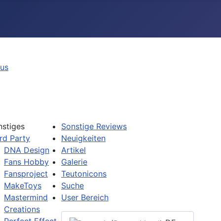
tus
nstiges
Sonstige Reviews
rd Party
Neuigkeiten
DNA Design
Artikel
Fans Hobby
Galerie
Fansproject
Teutonicons
MakeToys
Suche
Mastermind
User Bereich
Creations