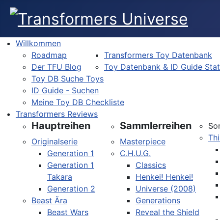
Willkommen
Roadmap
Transformers Toy Datenbank
Der TFU Blog
Toy Datenbank & ID Guide Sta
Toy DB Suche Toys
ID Guide - Suchen
Meine Toy DB Checkliste
Transformers Reviews
Hauptreihen
Sammlerreihen
So
Thi
Originalserie
Masterpiece
Generation 1
C.H.U.G.
Generation 1
Classics
Takara
Henkei! Henkei!
Generation 2
Universe (2008)
Beast Ära
Generations
Beast Wars
Reveal the Shield
Sprache auswählen