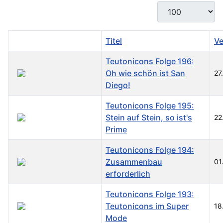
Anzeige #
Titel
Ve
Teutonicons Folge 196:
Oh wie schön ist San
27
Diego!
Teutonicons Folge 195:
Stein auf Stein, so ist's
22
Prime
Teutonicons Folge 194:
Zusammenbau
01
erforderlich
Teutonicons Folge 193:
Teutonicons im Super
18
Mode