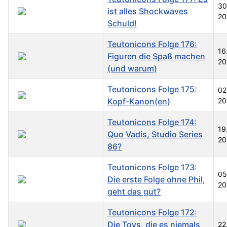
30
ist alles Shockwaves
20
Schuld!
Teutonicons Folge 176:
16
Figuren die Spaß machen
20
(und warum)
Teutonicons Folge 175:
02
Kopf-Kanon(en)
20
Teutonicons Folge 174:
19
Quo Vadis, Studio Series
20
86?
Teutonicons Folge 173:
05
Die erste Folge ohne Phil,
20
geht das gut?
Teutonicons Folge 172:
Die Toys, die es niemals
22