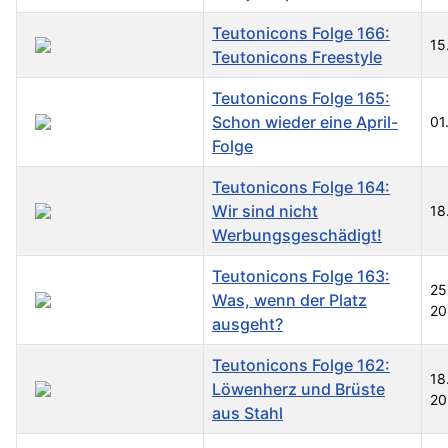
Teutonicons Folge 166:
15
Teutonicons Freestyle
Teutonicons Folge 165:
Schon wieder eine April-
01
Folge
Teutonicons Folge 164:
Wir sind nicht
18
Werbungsgeschädigt!
Teutonicons Folge 163:
25
Was, wenn der Platz
20
ausgeht?
Teutonicons Folge 162:
18
Löwenherz und Brüste
20
aus Stahl