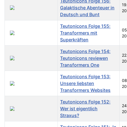
Teutonicons Folge 156:
19
Galaktische Abenteuer in
20
Deutsch und Bunt
Teutonicons Folge 155:
05
Transformers mit
20
Superkräften
Teutonicons Folge 154:
22
Teutonicons reviewen
20
Transformers One
Teutonicons Folge 153:
08
Unsere liebsten
20
Transformers Websites
Teutonicons Folge 152:
24
Wer ist eigentlich
20
Straxus?