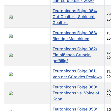
Jahresrückblick 2020
Teutonicons Folge 064:
29
Gut Gealtert, Schlecht
20
Gealtert
Teutonicons Folge 063:
15
Biestige Maschinen
20
Teutonicons Folge 062:
25
Ein bißchen Gruseln
20
gefällig?
Teutonicons Folge 061:
11
Von der Güte des Reviews
20
Teutonicons Folge 060:
27
Teutonicons vs. Voice of
20
Kaon
Teutonicons Folge 058:
30