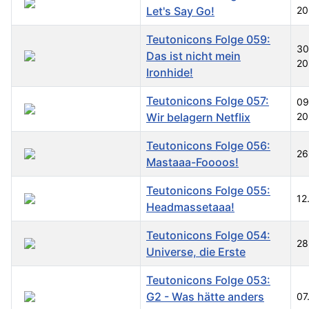
Let's Say Go!
20
Teutonicons Folge 059:
30
Das ist nicht mein
20
Ironhide!
Teutonicons Folge 057:
09
Wir belagern Netflix
20
Teutonicons Folge 056:
26
Mastaaa-Foooos!
Teutonicons Folge 055:
12
Headmassetaaa!
Teutonicons Folge 054:
28
Universe, die Erste
Teutonicons Folge 053:
G2 - Was hätte anders
07