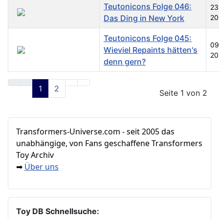
Teutonicons Folge 046:
23
Das Ding in New York
20
Teutonicons Folge 045:
09
Wieviel Repaints hätten's
20
denn gern?
Beiträge
1
2
Seite 1 von 2
Transformers‑Universe.com - seit 2005 das
unabhängige, von Fans geschaffene Transformers
Toy Archiv
Über uns
➡
Toy DB Schnellsuche: