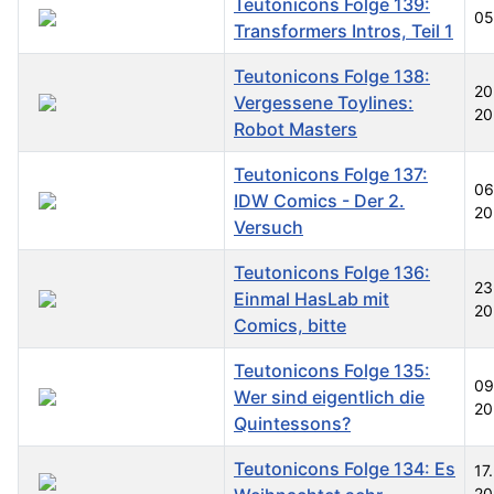
Teutonicons Folge 139:
05
Transformers Intros, Teil 1
Teutonicons Folge 138:
20
Vergessene Toylines:
20
Robot Masters
Teutonicons Folge 137:
06
IDW Comics - Der 2.
20
Versuch
Teutonicons Folge 136:
23
Einmal HasLab mit
20
Comics, bitte
Teutonicons Folge 135:
09
Wer sind eigentlich die
20
Quintessons?
Teutonicons Folge 134: Es
17
20