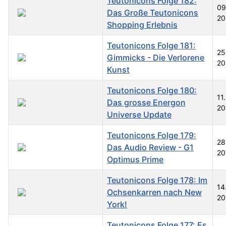
Teutonicons Folge 182:
09
Das Große Teutonicons
20
Shopping Erlebnis
Teutonicons Folge 181:
25
Gimmicks - Die Verlorene
20
Kunst
Teutonicons Folge 180:
11
Das grosse Energon
20
Universe Update
Teutonicons Folge 179:
28
Das Audio Review - G1
20
Optimus Prime
Teutonicons Folge 178: Im
14
Ochsenkarren nach New
20
York!
Teutonicons Folge 177: Es