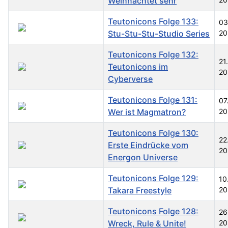
Weihnachtet sehr
Teutonicons Folge 133:
03
Stu-Stu-Stu-Studio Series
20
Teutonicons Folge 132:
21
Teutonicons im
20
Cyberverse
Teutonicons Folge 131:
07
Wer ist Magmatron?
20
Teutonicons Folge 130:
22
Erste Eindrücke vom
20
Energon Universe
Teutonicons Folge 129:
10
Takara Freestyle
20
Teutonicons Folge 128:
26
Wreck, Rule & Unite!
20