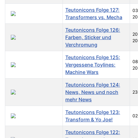
Teutonicons Folge 127:
03
Transformers vs. Mecha
20
Teutonicons Folge 126:
20
Farben, Sticker und
20
Verchromung
Teutonicons Folge 125:
08
Vergessene Toylines:
20
Machine Wars
Teutonicons Folge 124:
News, News und noch
23
mehr News
Teutonicons Folge 123:
02
Transform & Yo Joe!
Teutonicons Folge 122: