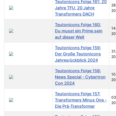
Teutonicons Folge 161: 20
28
Jahre TFU, 20 Jahre
20
Transformers DACH
Teutonicons Folge 160:
14
Du musst ein Prime sein
20
auf dieser Welt
Teutonicons Folge 159:
31
Der Große Teutonicons
20
Jahresrückblick 2024
Teutonicons Folge 158:
10
News Special - Cybertron
20
Con 2024
Teutonicons Folge 157:
03
Transformers Minus One -
20
Die Prä-Transformer