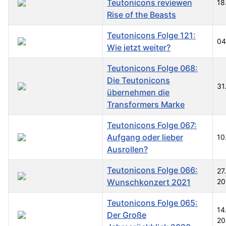
Teutonicons reviewen
18
Rise of the Beasts
Teutonicons Folge 121:
04
Wie jetzt weiter?
Teutonicons Folge 068:
Die Teutonicons
31
übernehmen die
Transformers Marke
Teutonicons Folge 067:
Aufgang oder lieber
10
Ausrollen?
Teutonicons Folge 066:
27
Wunschkonzert 2021
20
Teutonicons Folge 065:
14
Der Große
20