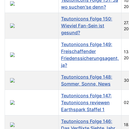
Teutonicons Folge 151: Ja
10
wo suchen'se denn?
20
Teutonicons Folge 150:
27
Wieviel Fan-Sein ist
20
gesund?
Teutonicons Folge 149:
Freischaffender
13
Friedenssicherungsagent,
20
ja?
Teutonicons Folge 148:
30
Sommer, Sonne, News
Teutonicons Folge 147:
Teutonicons reviewen
02
Earthspark Staffel 1
Teutonicons Folge 146:
18
Das Verflixte Siebte Jahr