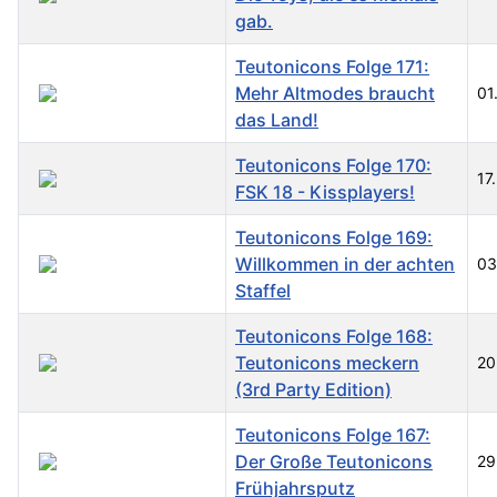
gab.
Teutonicons Folge 171:
Mehr Altmodes braucht
01
das Land!
Teutonicons Folge 170:
17
FSK 18 - Kissplayers!
Teutonicons Folge 169:
Willkommen in der achten
03
Staffel
Teutonicons Folge 168:
Teutonicons meckern
20
(3rd Party Edition)
Teutonicons Folge 167:
Der Große Teutonicons
29
Frühjahrsputz