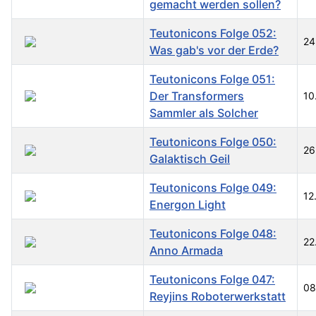
gemacht werden sollen?
Teutonicons Folge 052:
24
Was gab's vor der Erde?
Teutonicons Folge 051:
Der Transformers
10
Sammler als Solcher
Teutonicons Folge 050:
26
Galaktisch Geil
Teutonicons Folge 049:
12
Energon Light
Teutonicons Folge 048:
22
Anno Armada
Teutonicons Folge 047:
08
Reyjins Roboterwerkstatt