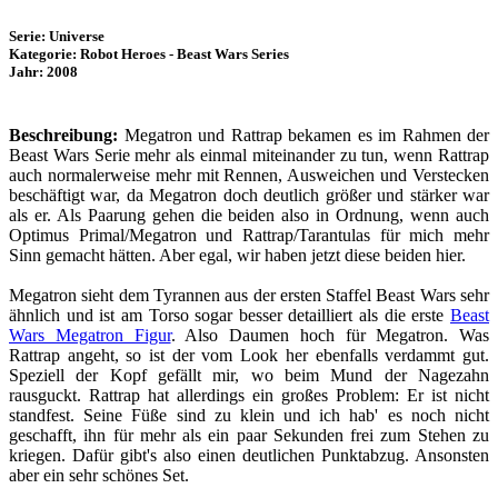
Serie: Universe
Kategorie: Robot Heroes - Beast Wars Series
Jahr: 2008
Beschreibung:
Megatron und Rattrap bekamen es im Rahmen der
Beast Wars Serie mehr als einmal miteinander zu tun, wenn Rattrap
auch normalerweise mehr mit Rennen, Ausweichen und Verstecken
beschäftigt war, da Megatron doch deutlich größer und stärker war
als er. Als Paarung gehen die beiden also in Ordnung, wenn auch
Optimus Primal/Megatron und Rattrap/Tarantulas für mich mehr
Sinn gemacht hätten. Aber egal, wir haben jetzt diese beiden hier.
Megatron sieht dem Tyrannen aus der ersten Staffel Beast Wars sehr
ähnlich und ist am Torso sogar besser detailliert als die erste
Beast
Wars Megatron Figur
. Also Daumen hoch für Megatron. Was
Rattrap angeht, so ist der vom Look her ebenfalls verdammt gut.
Speziell der Kopf gefällt mir, wo beim Mund der Nagezahn
rausguckt. Rattrap hat allerdings ein großes Problem: Er ist nicht
standfest. Seine Füße sind zu klein und ich hab' es noch nicht
geschafft, ihn für mehr als ein paar Sekunden frei zum Stehen zu
kriegen. Dafür gibt's also einen deutlichen Punktabzug. Ansonsten
aber ein sehr schönes Set.