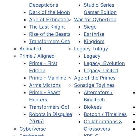
Decepticons
Studio Series
Dark of the Moon
Gamer Edition
Age of Extinction
War for Cybertron
The Last Knight
Siege
Rise of the Beasts
Earthrise
Transformers One
Kingdom
Animated
Legacy Trilogy
Prime / Aligned
Legacy
Prime - First
Legacy: Evolution
Edition
Legacy: United
Prime - Mainline
Age of the Primes
Arms Microns
Sonstige Toylines
Prime - Beast
Alternators /
Hunters
Binaltech
Transformers Go!
Blokees
Robots in Disguise
Botcon / Timelines
(2015)
Collaborations &
Cyberverse
Crossovers