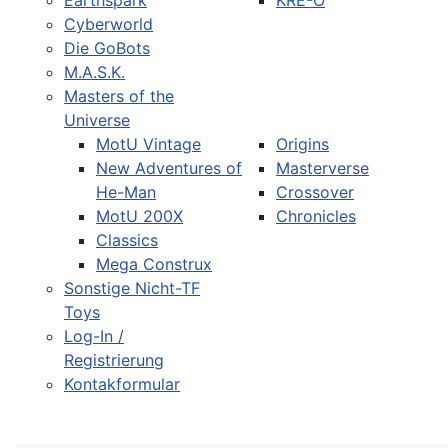
Earthspark
KRE-O
Cyberworld
Die GoBots
M.A.S.K.
Masters of the
Universe
MotU Vintage
Origins
New Adventures of
Masterverse
He-Man
Crossover
MotU 200X
Chronicles
Classics
Mega Construx
Sonstige Nicht-TF
Toys
Log-In /
Registrierung
Kontakformular