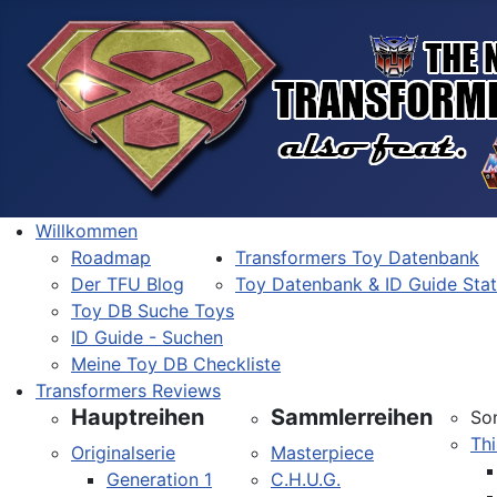
Willkommen
Roadmap
Transformers Toy Datenbank
Der TFU Blog
Toy Datenbank & ID Guide Sta
Toy DB Suche Toys
ID Guide - Suchen
Meine Toy DB Checkliste
Transformers Reviews
Hauptreihen
Sammlerreihen
So
Thi
Originalserie
Masterpiece
Generation 1
C.H.U.G.