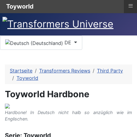
≡
Toyworld
Sprache auswählen
DE
Startseite
Transformers Reviews
Third Party
Toyworld
Toyworld Hardbone
Hardbone! In Deutsch nicht halb so anzüglich wie im
Englischen.
Serie: Toyworld