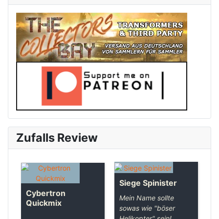
Zufalls Review
Siege Spinister
Cybertron
Mein Name sollte
Quickmix
sowas wie "böser
Helikopter" sein!