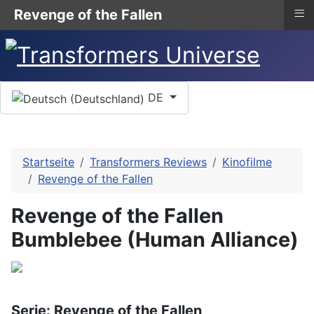
≡
Revenge of the Fallen
Sprache auswählen
DE
Startseite
Transformers Reviews
Kinofilme
Revenge of the Fallen
Revenge of the Fallen
Bumblebee (Human Alliance)
Serie: Revenge of the Fallen