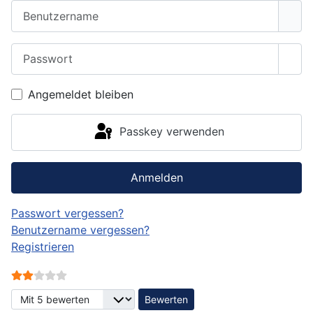
Benutzername
Passwort
Pass
Angemeldet bleiben
Passkey verwenden
Anmelden
Passwort vergessen?
Benutzername vergessen?
Registrieren
Bewertung:
2
/
5
Bitte bewerten