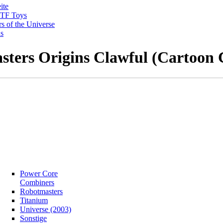
ite
-TF Toys
s of the Universe
ns
sters Origins Clawful (Cartoon C
Power Core
Combiners
Robotmasters
Titanium
Universe (2003)
Sonstige