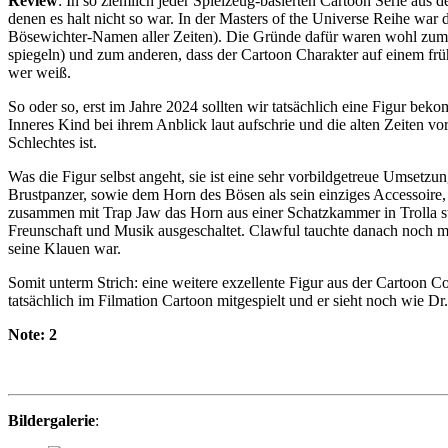
Review
: In so ziemlich jeder Spielzeug-basierten Cartoon Serie aus 
denen es halt nicht so war. In der Masters of the Universe Reihe wa
Bösewichter-Namen aller Zeiten). Die Gründe dafür waren wohl zum 
spiegeln) und zum anderen, dass der Cartoon Charakter auf einem früh
wer weiß.
So oder so, erst im Jahre 2024 sollten wir tatsächlich eine Figur b
Inneres Kind bei ihrem Anblick laut aufschrie und die alten Zeiten v
Schlechtes ist.
Was die Figur selbst angeht, sie ist eine sehr vorbildgetreue Umset
Brustpanzer, sowie dem Horn des Bösen als sein einziges Accessoire
zusammen mit Trap Jaw das Horn aus einer Schatzkammer in Trolla st
Freunschaft und Musik ausgeschaltet. Clawful tauchte danach noch me
seine Klauen war.
Somit unterm Strich: eine weitere exzellente Figur aus der Cartoon Col
tatsächlich im Filmation Cartoon mitgespielt und er sieht noch wie 
Note: 2
Bildergalerie
: