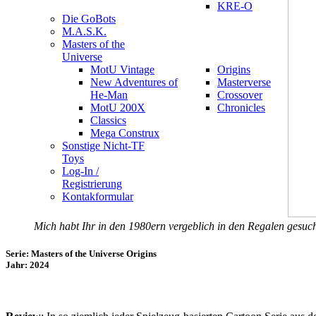
KRE-O
Die GoBots
M.A.S.K.
Masters of the
Universe
MotU Vintage
Origins
New Adventures of
Masterverse
He-Man
Crossover
MotU 200X
Chronicles
Classics
Mega Construx
Sonstige Nicht-TF
Toys
Log-In /
Registrierung
Kontakformular
Mich habt Ihr in den 1980ern vergeblich in den Regalen gesuch
Serie: Masters of the Universe Origins
Jahr: 2024