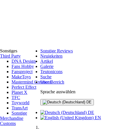
Sonstiges
Sonstige Reviews
Third Party
Neuigkeiten
DNA Design
Artikel
Fans Hobby
Galerie
Fansproject
Teutonicons
MakeToys
Suche
Mastermind Creations
User Bereich
Perfect Effect
Sprache auswählen
Planet X
TFC
DE
Toyworld
TransArt
DE
Sonstige
EN
Merchandise
Customs