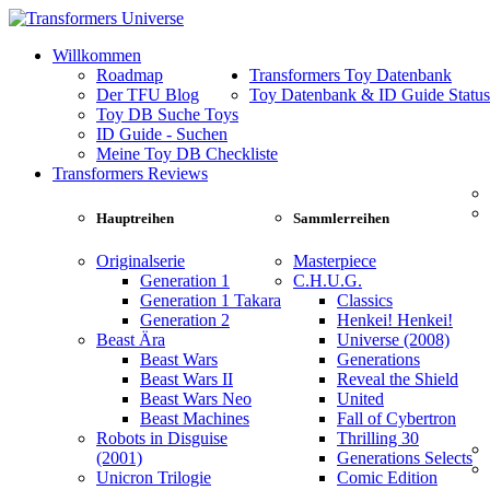
Willkommen
Roadmap
Transformers Toy Datenbank
Der TFU Blog
Toy Datenbank & ID Guide Status
Toy DB Suche Toys
ID Guide - Suchen
Meine Toy DB Checkliste
Transformers Reviews
Hauptreihen
Sammlerreihen
Originalserie
Masterpiece
Generation 1
C.H.U.G.
Generation 1 Takara
Classics
Generation 2
Henkei! Henkei!
Beast Ära
Universe (2008)
Beast Wars
Generations
Beast Wars II
Reveal the Shield
Beast Wars Neo
United
Beast Machines
Fall of Cybertron
Robots in Disguise
Thrilling 30
(2001)
Generations Selects
Unicron Trilogie
Comic Edition