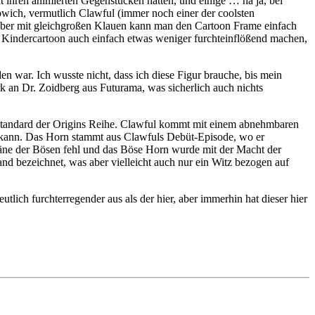
it ihren animierten Gegenstücken hatten, und einige … na ja, bei
bwich, vermutlich Clawful (immer noch einer der coolsten
 aber mit gleichgroßen Klauen kann man den Cartoon Frame einfach
im Kindercartoon auch einfach etwas weniger furchteinflößend machen,
 war. Ich wusste nicht, dass ich diese Figur brauche, bis mein
rk an Dr. Zoidberg aus Futurama, was sicherlich auch nichts
itsstandard der Origins Reihe. Clawful kommt mit einem abnehmbaren
n kann. Das Horn stammt aus Clawfuls Debüt-Episode, wo er
läne der Bösen fehl und das Böse Horn wurde mit der Macht der
d bezeichnet, was aber vielleicht auch nur ein Witz bezogen auf
tlich furchterregender aus als der hier, aber immerhin hat dieser hier