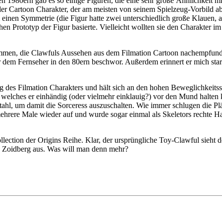
den 1980ern gab es so einige Figuren, die eine sehr große Ähnlichkeit m
r der Cartoon Charakter, der am meisten von seinem Spielzeug-Vorbild a
einen Symmetrie (die Figur hatte zwei unterschiedlich große Klauen,
en Prototyp der Figur basierte. Vielleicht wollten sie den Charakter 
ekommen, die Clawfuls Aussehen aus dem Filmation Cartoon nachempfunden
or dem Fernseher in den 80ern beschwor. Außerdem erinnert er mich sta
zung des Filmation Charakters und hält sich an den hohen Beweglichke
, welches er einhändig (oder vielmehr einklauig?) vor den Mund halte
ahl, um damit die Sorceress auszuschalten. Wie immer schlugen die P
hrere Male wieder auf und wurde sogar einmal als Skeletors rechte Han
lection der Origins Reihe. Klar, der ursprüngliche Toy-Clawful sieht deu
Dr. Zoidberg aus. Was will man denn mehr?