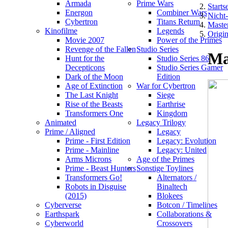
Armada
Prime Wars
Startse
Energon
Combiner Wars
Nicht
Cybertron
Titans Return
Master
Kinofilme
Legends
Origi
Movie 2007
Power of the Primes
Revenge of the Fallen
Studio Series
Ma
Hunt for the
Studio Series 86
Decepticons
Studio Series Gamer
Dark of the Moon
Edition
Age of Extinction
War for Cybertron
The Last Knight
Siege
Rise of the Beasts
Earthrise
Transformers One
Kingdom
Animated
Legacy Trilogy
Prime / Aligned
Legacy
Prime - First Edition
Legacy: Evolution
Prime - Mainline
Legacy: United
Arms Microns
Age of the Primes
Prime - Beast Hunters
Sonstige Toylines
Transformers Go!
Alternators /
Robots in Disguise
Binaltech
(2015)
Blokees
Cyberverse
Botcon / Timelines
Earthspark
Collaborations &
Cyberworld
Crossovers