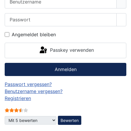
Passwort
Pass
Angemeldet bleiben
Passkey verwenden
Anmelden
Passwort vergessen?
Benutzername vergessen?
Registrieren
Bewertung:
3.5
/
5
Bitte bewerten