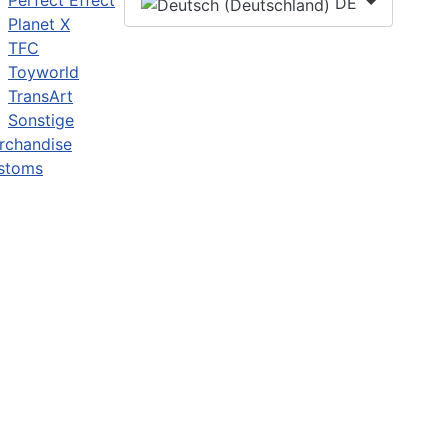
Perfect Effect
DE
Planet X
TFC
Toyworld
TransArt
Sonstige
rchandise
stoms