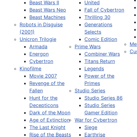
Beast Wars II
United
Beast Wars Neo
Fall of Cybertron
Beast Machines
Thrilling 30
Robots in Disguise
Generations
(2001)
Selects
Unicron Trilogie
Comic Edition
Me
Armada
Prime Wars
Cu
Energon
Combiner Wars
Cybertron
Titans Return
Kinofilme
Legends
Movie 2007
Power of the
Revenge of the
Primes
Fallen
Studio Series
Hunt for the
Studio Series 86
Decepticons
Studio Series
Dark of the Moon
Gamer Edition
Age of Extinction
War for Cybertron
The Last Knight
Siege
Rise of the Beasts
Earthrise