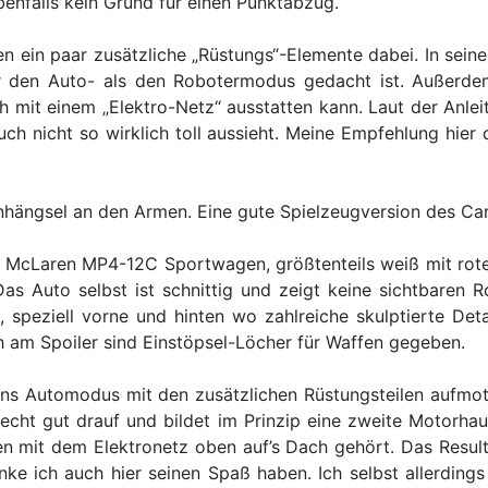
enfalls kein Grund für einen Punktabzug.
ein paar zusätzliche „Rüstungs“-Elemente dabei. In seinem
für den Auto- als den Robotermodus gedacht ist. Außerd
 mit einem „Elektro-Netz“ ausstatten kann. Laut der Anle
auch nicht so wirklich toll aussieht. Meine Empfehlung hier
nhängsel an den Armen. Eine gute Spielzeugversion des Ca
 McLaren MP4-12C Sportwagen, größtenteils weiß mit rote
Das Auto selbst ist schnittig und zeigt keine sichtbaren 
peziell vorne und hinten wo zahlreiche skulptierte Detai
h am Spoiler sind Einstöpsel-Löcher für Waffen gegeben.
 Automodus mit den zusätzlichen Rüstungsteilen aufmot
 recht gut drauf und bildet im Prinzip eine zweite Motorha
 mit dem Elektronetz oben auf’s Dach gehört. Das Resultat 
e ich auch hier seinen Spaß haben. Ich selbst allerdings l