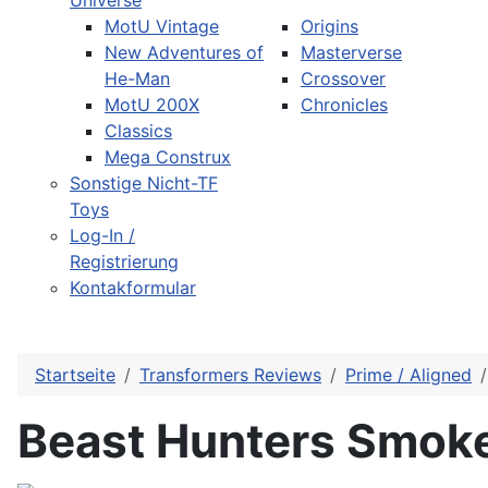
Universe
MotU Vintage
Origins
New Adventures of
Masterverse
He-Man
Crossover
MotU 200X
Chronicles
Classics
Mega Construx
Sonstige Nicht-TF
Toys
Log-In /
Registrierung
Kontakformular
Startseite
Transformers Reviews
Prime / Aligned
Beast Hunters Smok