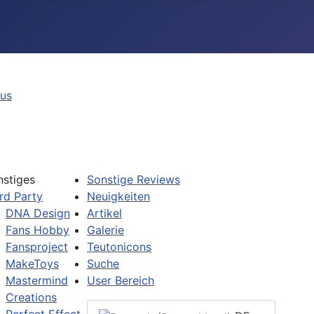
tus
nstiges
Sonstige Reviews
rd Party
Neuigkeiten
DNA Design
Artikel
Fans Hobby
Galerie
Fansproject
Teutonicons
MakeToys
Suche
Mastermind
User Bereich
Creations