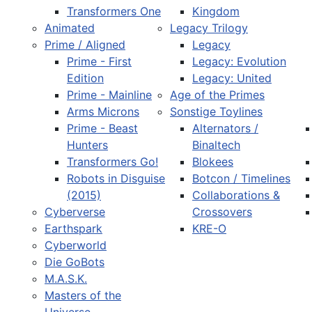
Transformers One
Kingdom
Animated
Legacy Trilogy
Prime / Aligned
Legacy
Prime - First
Legacy: Evolution
Edition
Legacy: United
Prime - Mainline
Age of the Primes
Arms Microns
Sonstige Toylines
Prime - Beast
Alternators /
Hunters
Binaltech
Transformers Go!
Blokees
Robots in Disguise
Botcon / Timelines
(2015)
Collaborations &
Cyberverse
Crossovers
Earthspark
KRE-O
Cyberworld
Die GoBots
M.A.S.K.
Masters of the