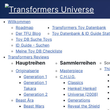
Willkommen
Roadmap
Transformers Toy Datenbank
Der TFU Blog
Toy Datenbank & ID Guide Sta
Toy DB Suche Toys
ID Guide - Suchen
Meine Toy DB Checkliste
Transformers Reviews
Hauptreihen
Sammlerreihen
So
Thi
Originalserie
Masterpiece
Generation 1
C.H.U.G.
Generation 1
Classics
Takara
Henkei! Henkei!
Generation 2
Universe (2008)
Beast Ära
Generations
Beast Wars
Reveal the Shield
Sprache auswählen