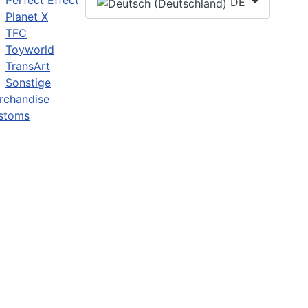
Perfect Effect
DE
Planet X
TFC
Toyworld
TransArt
Sonstige
rchandise
stoms