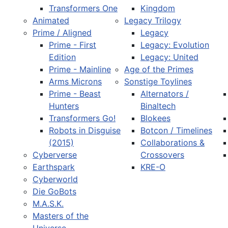
Transformers One
Kingdom
Animated
Legacy Trilogy
Prime / Aligned
Legacy
Prime - First
Legacy: Evolution
Edition
Legacy: United
Prime - Mainline
Age of the Primes
Arms Microns
Sonstige Toylines
Prime - Beast
Alternators /
Hunters
Binaltech
Transformers Go!
Blokees
Robots in Disguise
Botcon / Timelines
(2015)
Collaborations &
Cyberverse
Crossovers
Earthspark
KRE-O
Cyberworld
Die GoBots
M.A.S.K.
Masters of the