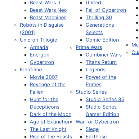
Beast Wars II
United
Beast Wars Neo
Fall of Cybertron
Beast Machines
Thrilling 30
Robots in Disguise
Generations
(2001)
Selects
Unicron Trilogie
Comic Edition
Me
Armada
Prime Wars
Cu
Energon
Combiner Wars
Cybertron
Titans Return
Kinofilme
Legends
Movie 2007
Power of the
Revenge of the
Primes
Fallen
Studio Series
Hunt for the
Studio Series 86
Decepticons
Studio Series
Dark of the Moon
Gamer Edition
Age of Extinction
War for Cybertron
The Last Knight
Siege
Rise of the Beasts
Earthrise