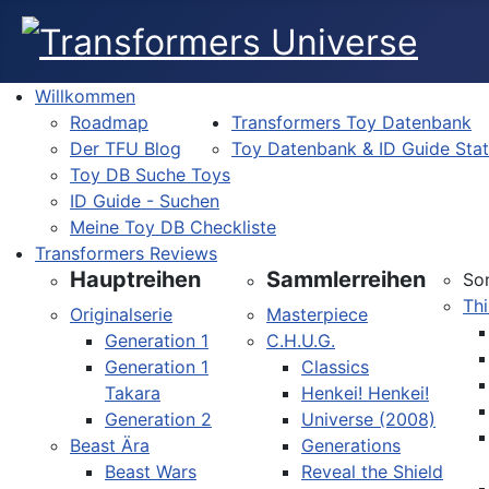
Willkommen
Roadmap
Transformers Toy Datenbank
Der TFU Blog
Toy Datenbank & ID Guide Sta
Toy DB Suche Toys
ID Guide - Suchen
Meine Toy DB Checkliste
Transformers Reviews
Hauptreihen
Sammlerreihen
So
Thi
Originalserie
Masterpiece
Generation 1
C.H.U.G.
Generation 1
Classics
Takara
Henkei! Henkei!
Generation 2
Universe (2008)
Beast Ära
Generations
Beast Wars
Reveal the Shield
Sprache auswählen