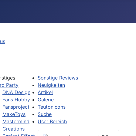
tus
nstiges
Sonstige Reviews
rd Party
Neuigkeiten
DNA Design
Artikel
Fans Hobby
Galerie
Fansproject
Teutonicons
MakeToys
Suche
Mastermind
User Bereich
Creations