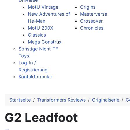
Universe
MotU Vintage
Origins
New Adventures of
Masterverse
He-Man
Crossover
MotU 200X
Chronicles
Classics
Mega Construx
Sonstige Nicht-TF
Toys
Log-In /
Registrierung
Kontakformular
Startseite
Transformers Reviews
Originalserie
G
G2 Leadfoot