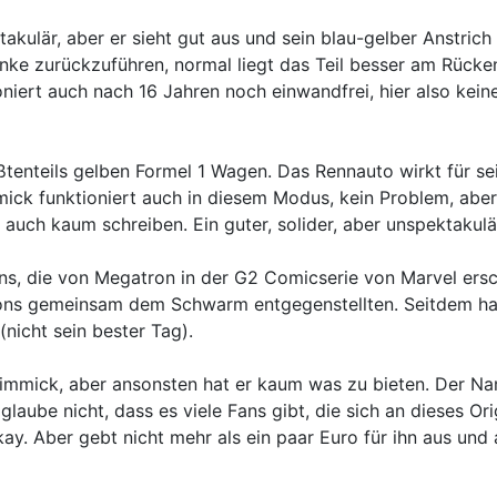
ektakulär, aber er sieht gut aus und sein blau-gelber Anstri
ke zurückzuführen, normal liegt das Teil besser am Rücken
oniert auch nach 16 Jahren noch einwandfrei, hier also keine
ßtenteils gelben Formel 1 Wagen. Das Rennauto wirkt für se
ck funktioniert auch in diesem Modus, kein Problem, aber 
r auch kaum schreiben. Ein guter, solider, aber unspektaku
ns, die von Megatron in der G2 Comicserie von Marvel ers
ns gemeinsam dem Schwarm entgegenstellten. Seitdem hat er
nicht sein bester Tag).
Gimmick, aber ansonsten hat er kaum was zu bieten. Der Nam
ube nicht, dass es viele Fans gibt, die sich an dieses Origin
 okay. Aber gebt nicht mehr als ein paar Euro für ihn aus u