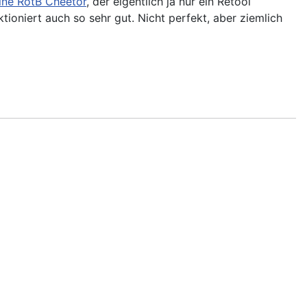
ine RotB Cheetor
, der eigentlich ja nur ein Retool
tioniert auch so sehr gut. Nicht perfekt, aber ziemlich