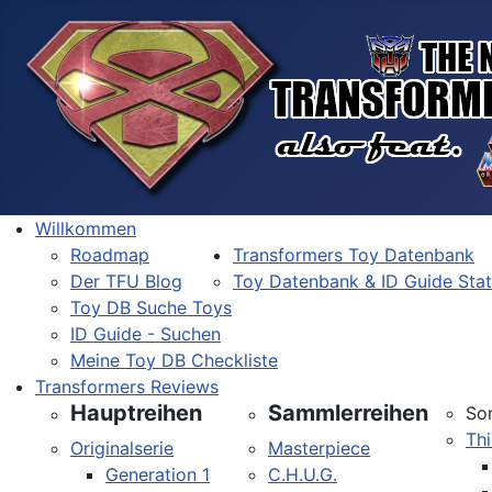
Willkommen
Roadmap
Transformers Toy Datenbank
Der TFU Blog
Toy Datenbank & ID Guide Sta
Toy DB Suche Toys
ID Guide - Suchen
Meine Toy DB Checkliste
Transformers Reviews
Hauptreihen
Sammlerreihen
So
Thi
Originalserie
Masterpiece
Generation 1
C.H.U.G.