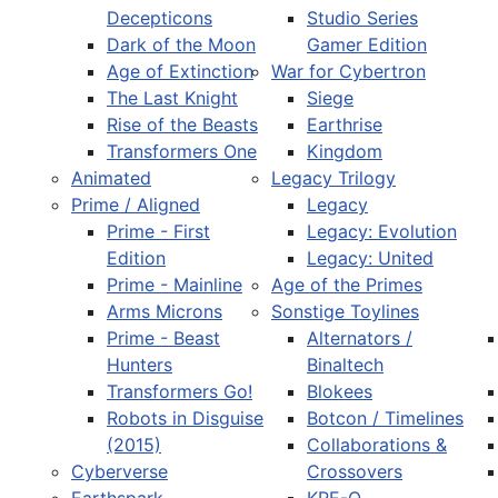
Decepticons
Studio Series
Dark of the Moon
Gamer Edition
Age of Extinction
War for Cybertron
The Last Knight
Siege
Rise of the Beasts
Earthrise
Transformers One
Kingdom
Animated
Legacy Trilogy
Prime / Aligned
Legacy
Prime - First
Legacy: Evolution
Edition
Legacy: United
Prime - Mainline
Age of the Primes
Arms Microns
Sonstige Toylines
Prime - Beast
Alternators /
Hunters
Binaltech
Transformers Go!
Blokees
Robots in Disguise
Botcon / Timelines
(2015)
Collaborations &
Cyberverse
Crossovers