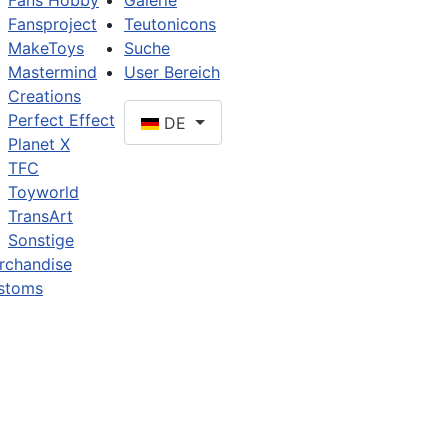
Fans Hobby
Galerie
Fansproject
Teutonicons
MakeToys
Suche
Mastermind
User Bereich
Creations
Perfect Effect
DE
Planet X
TFC
Toyworld
TransArt
Sonstige
rchandise
stoms