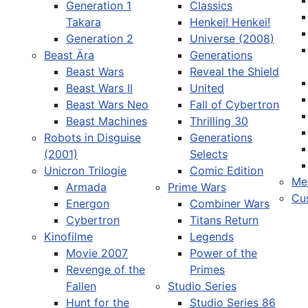
Generation 1
Classics
Takara
Henkei! Henkei!
Generation 2
Universe (2008)
Beast Ära
Generations
Beast Wars
Reveal the Shield
Sprache auswählen
Beast Wars II
United
Beast Wars Neo
Fall of Cybertron
Beast Machines
Thrilling 30
Robots in Disguise
Generations
(2001)
Selects
Unicron Trilogie
Comic Edition
Me
Armada
Prime Wars
Cu
Energon
Combiner Wars
Cybertron
Titans Return
Kinofilme
Legends
Movie 2007
Power of the
Revenge of the
Primes
Fallen
Studio Series
Hunt for the
Studio Series 86