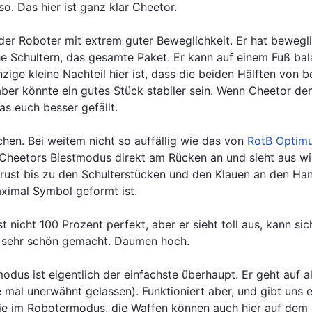
. Das hier ist ganz klar Cheetor.
der Roboter mit extrem guter Beweglichkeit. Er hat bewegli
 Schultern, das gesamte Paket. Er kann auf einem Fuß bala
ige kleine Nachteil hier ist, dass die beiden Hälften von 
aber könnte ein gutes Stück stabiler sein. Wenn Cheetor den
s euch besser gefällt.
chen. Bei weitem nicht so auffällig wie das von
RotB Optimu
s Cheetors Biestmodus direkt am Rücken an und sieht aus wie
 Brust bis zu den Schulterstücken und den Klauen an den H
aximal Symbol geformt ist.
st nicht 100 Prozent perfekt, aber er sieht toll aus, kann 
n: sehr schön gemacht. Daumen hoch.
dus ist eigentlich der einfachste überhaupt. Er geht auf a
te mal unerwähnt gelassen). Funktioniert aber, und gibt un
wie im Robotermodus, die Waffen können auch hier auf dem R