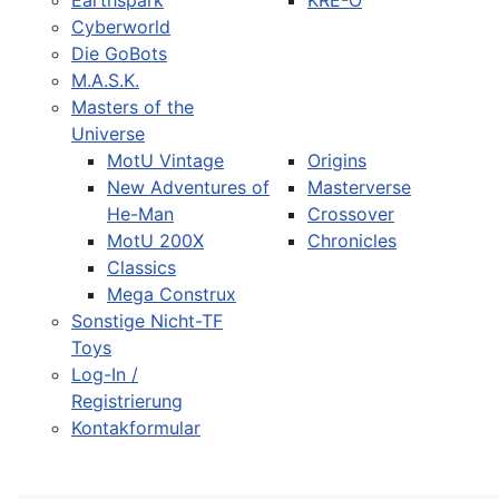
Earthspark
KRE-O
Cyberworld
Die GoBots
M.A.S.K.
Masters of the
Universe
MotU Vintage
Origins
New Adventures of
Masterverse
He-Man
Crossover
MotU 200X
Chronicles
Classics
Mega Construx
Sonstige Nicht-TF
Toys
Log-In /
Registrierung
Kontakformular