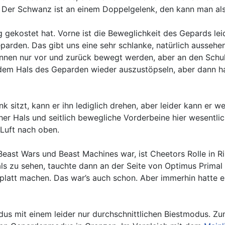
. Der Schwanz ist an einem Doppelgelenk, den kann man als
g gekostet hat. Vorne ist die Beweglichkeit des Gepards l
arden. Das gibt uns eine sehr schlanke, natürlich aussehen
nnen nur vor und zurück bewegt werden, aber an den Schult
s dem Hals des Geparden wieder auszustöpseln, aber dann h
 sitzt, kann er ihn lediglich drehen, aber leider kann er
er Hals und seitlich bewegliche Vorderbeine hier wesentli
 Luft nach oben.
east Wars und Beast Machines war, ist Cheetors Rolle in Ri
 zu sehen, tauchte dann an der Seite von Optimus Primal un
latt machen. Das war’s auch schon. Aber immerhin hatte er
dus mit einem leider nur durchschnittlichen Biestmodus. Z