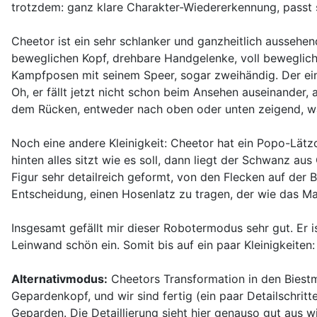
trotzdem: ganz klare Charakter-Wiedererkennung, passt so
Cheetor ist ein sehr schlanker und ganzheitlich aussehen
beweglichen Kopf, drehbare Handgelenke, voll bewegliche
Kampfposen mit seinem Speer, sogar zweihändig. Der einz
Oh, er fällt jetzt nicht schon beim Ansehen auseinander, 
dem Rücken, entweder nach oben oder unten zeigend, wa
Noch eine andere Kleinigkeit: Cheetor hat ein Popo-Lätz
hinten alles sitzt wie es soll, dann liegt der Schwanz au
Figur sehr detailreich geformt, von den Flecken auf der
Entscheidung, einen Hosenlatz zu tragen, der wie das M
Insgesamt gefällt mir dieser Robotermodus sehr gut. Er i
Leinwand schön ein. Somit bis auf ein paar Kleinigkeite
Alternativmodus:
Cheetors Transformation in den Biestmo
Gepardenkopf, und wir sind fertig (ein paar Detailschrit
Geparden. Die Detaillierung sieht hier genauso gut aus 