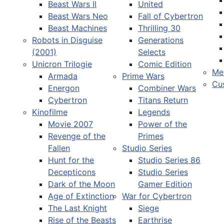
Beast Wars II
United
Beast Wars Neo
Fall of Cybertron
Beast Machines
Thrilling 30
Robots in Disguise
Generations
(2001)
Selects
Unicron Trilogie
Comic Edition
Me
Armada
Prime Wars
Cu
Energon
Combiner Wars
Cybertron
Titans Return
Kinofilme
Legends
Movie 2007
Power of the
Revenge of the
Primes
Fallen
Studio Series
Hunt for the
Studio Series 86
Decepticons
Studio Series
Dark of the Moon
Gamer Edition
Age of Extinction
War for Cybertron
The Last Knight
Siege
Rise of the Beasts
Earthrise