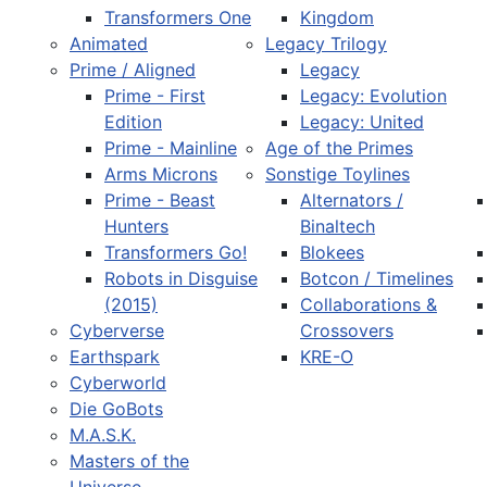
Transformers One
Kingdom
Animated
Legacy Trilogy
Prime / Aligned
Legacy
Prime - First
Legacy: Evolution
Edition
Legacy: United
Prime - Mainline
Age of the Primes
Arms Microns
Sonstige Toylines
Prime - Beast
Alternators /
Hunters
Binaltech
Transformers Go!
Blokees
Robots in Disguise
Botcon / Timelines
(2015)
Collaborations &
Cyberverse
Crossovers
Earthspark
KRE-O
Cyberworld
Die GoBots
M.A.S.K.
Masters of the