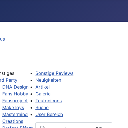
tus
nstiges
Sonstige Reviews
rd Party
Neuigkeiten
DNA Design
Artikel
Fans Hobby
Galerie
Fansproject
Teutonicons
MakeToys
Suche
Mastermind
User Bereich
Creations