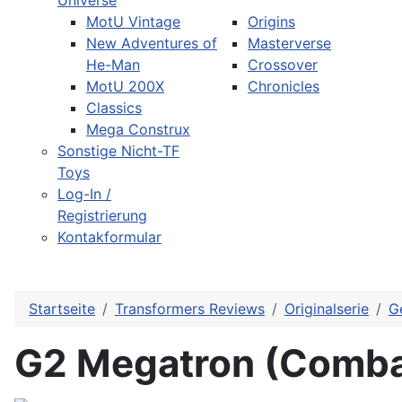
Universe
MotU Vintage
Origins
New Adventures of
Masterverse
He-Man
Crossover
MotU 200X
Chronicles
Classics
Mega Construx
Sonstige Nicht-TF
Toys
Log-In /
Registrierung
Kontakformular
Startseite
Transformers Reviews
Originalserie
G
G2 Megatron (Comba