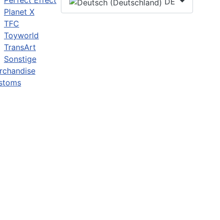
Perfect Effect
DE
Planet X
TFC
Toyworld
TransArt
Sonstige
rchandise
stoms