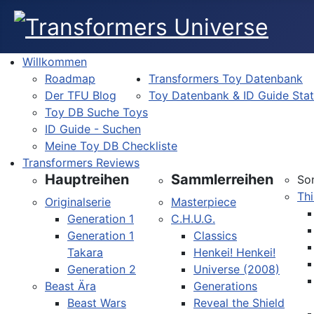
Willkommen
Roadmap
Transformers Toy Datenbank
Der TFU Blog
Toy Datenbank & ID Guide Sta
Toy DB Suche Toys
ID Guide - Suchen
Meine Toy DB Checkliste
Transformers Reviews
Hauptreihen
Sammlerreihen
So
Thi
Originalserie
Masterpiece
Generation 1
C.H.U.G.
Generation 1
Classics
Takara
Henkei! Henkei!
Generation 2
Universe (2008)
Beast Ära
Generations
Beast Wars
Reveal the Shield
Sprache auswählen