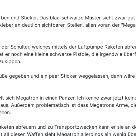
rben und Sticker. Das blau-schwarze Muster sieht zwar gut
ber an deutlich sichtbaren Stellen, allen voran der "Megatr
der Schulter, welches mittels der Luftpumpe Raketen abfe
r noch eine kleine schwarze Pistole, die irgendwie überflü
zukippen.
üße gegeben und ein paar Sticker weggelassen, dann wäre e
t sich Megatron in einen Panzer. Ich kenne zwar jetzt kei
r raus. Außerdem problematisch ist dass Megatrons Arme, di
ehen.
aketen abfeuern und zu Transportzwecken kann er sie an 
t all diesen Waffen sieht Megatron allerdings ein wenig übe